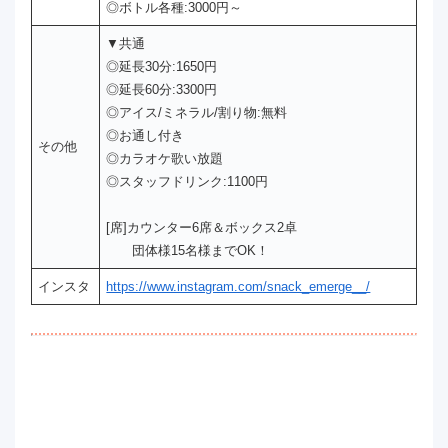
◎ボトル各種:3000円～
▼共通
◎延長30分:1650円
◎延長60分:3300円
◎アイス/ミネラル/割り物:無料
◎お通し付き
その他
◎カラオケ歌い放題
◎スタッフドリンク:1100円
[席]カウンター6席＆ボックス2卓
団体様15名様までOK！
インスタ
https://www.instagram.com/snack_emerge__/