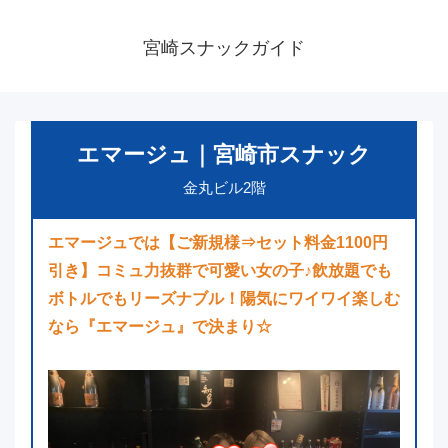
宮崎スナックガイド
エマージュ｜宮崎市スナック
金丸ビル2階
エマージュでは【ご新規様⇒セット料金1100円
引き】コミュ力抜群で可愛い女の子♪飲放題でも
ボトルでもリーズナブル！陽気にワイワイ楽しむ
なら『エマージュ』で決まり☆