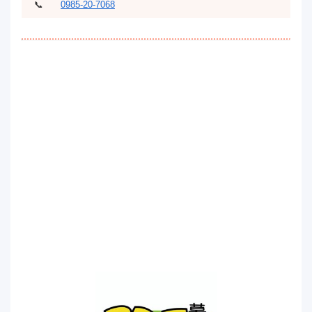
📞
0985-20-7068